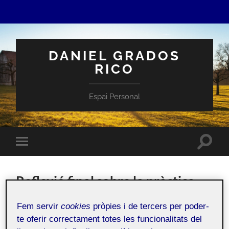
DANIEL GRADOS
RICO
Espai Personal
Toggle
Toggle
search
mobile
field
menu
Reflexió final sobre la pràctica
7 JULIOL, 2023
/
0 COMENTARIS
Fem servir
cookies
pròpies i de tercers per poder-
te oferir correctament totes les funcionalitats del