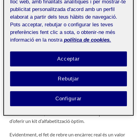
Fabricació digital
Públic
lloc web, amb finalitats analítiques i per mostrar-te
publicitat personalitzada d'acord amb un perfil
elaborat a partir dels teus hàbits de navegació.
En primer lloc, col·laborar amb El Llindar ha sigut una
Pots acceptar, rebutjar o configurar les teves
bona experiència per l’oportunitat d’apropar-nos a
preferències fent clic a sota, o obtenir-ne més
l’aprenentatge i servei, i per comportar una motivació
informació en la nostra
política de cookies.
especial per tal d’anar una mica més enllà. És a dir, en
tenir un sentit i un objectiu real a l’hora de fer una
pràctica.
Acceptar
L’objectiu que ens van proposar des d’El Llindar era la
creació d’un joc que servís com a recurs didàctic per tal
Rebutjar
que joves que volen començar de nou poguessin
aprendre d’una manera manipulativa l’alfabet i
Configurar
vocabulari català de paraules relacionades amb l’àmbit
laboral. Amb aquesta premissa, el Grup 3 vam haver de
donar amb idees, solucions i modificacions per tal
d’oferir un kit d’alfabetització òptim.
Evidentment, el fet de rebre un encàrrec real és un valor