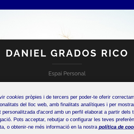
DANIEL GRADOS RICO
Espai Personal
vir
cookies
pròpies i de tercers per poder-te oferir correcta
onalitats del lloc web, amb finalitats analítiques i per mostra
at personalitzada d'acord amb un perfil elaborat a partir dels 
ació. Pots acceptar, rebutjar o configurar les teves preferèn
DA D’INCIDÈNCIES O SUGGERIMENTS
ota, o obtenir-ne més informació en la nostra
política de coo