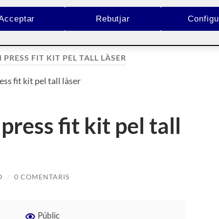
Acceptar
Rebutjar
Configu
 PRESS FIT KIT PEL TALL LÀSER
ss fit kit pel tall làser
ess fit kit pel tall
O
/
0 COMENTARIS
Públic