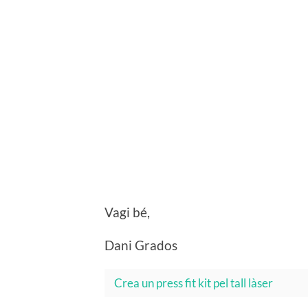
Vagi bé,
Dani Grados
Crea un press fit kit pel tall làser