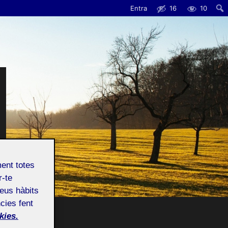
Entra
16
10
Cerc
ment totes
r-te
teus hàbits
cies fent
kies.