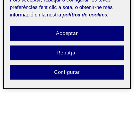
impressió 3D
preferències fent clic a sota, o obtenir-ne més
informació en la nostra
política de cookies.
13 MAIG, 2023
/
0 COMENTARIS
Acceptar
Fabricació digital
Públic
Rebutjar
Hola a tothom,
Us adjunto la meva PAC4:
Configurar